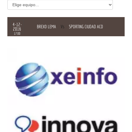
4-12-
BREXO LEMA
Vs
SPORTING CIUDAD ACD
2016
17:00