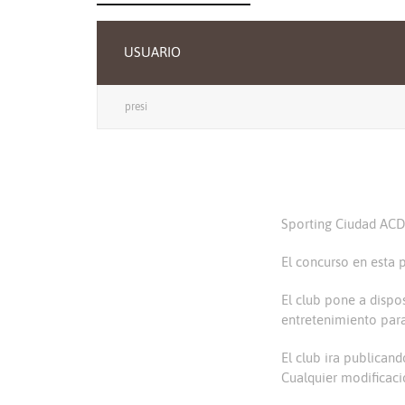
USUARIO
presi
Sporting Ciudad ACD 
El concurso en esta 
El club pone a dispos
entretenimiento para 
El club ira publican
Cualquier modificaci