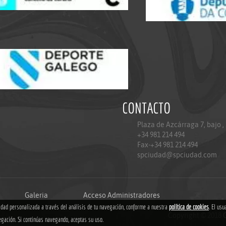
CONTACTO
Plaza de Azcárraga 7, bajo ,
+34 981 214 494
Fax-+34 981 214 494
spciudad@spciudad.com
Galeria
Acceso Administradores
cidad personalizada a través del análisis de tu navegación, conforme a nuestra
política de cookies
. El usu
Copyright © 2018
egación. Si continúas navegando, aceptas su uso.