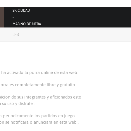
SP. CIUDAD
-
MARINO DE MERA
1-3
ha activado la porra online de esta web.
porra es completamente libre y gratuito.
icion de sus integrantes y aficionados este
su uso y disfrute .
do periodicamente los partidos en juego.
on se notificara o anunciara en esta web .