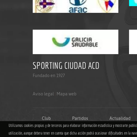
SPORTING CIUDAD ACD
Fundado en 1927
Aviso legal
|
Mapa web
Club
Partidos
Actualidad
Utilizamos cookies propias y de terceros para elaborar información estadística y mostrarte publi
utilización, aunque debera tener en cuenta que dicha acción podrá ocasionar dificultades en la nav