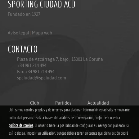
SPORTING CIUDAD ACD
Fundado en 1927
Aviso legal
|
Mapa web
CONTACTO
Plaza de Azcárraga 7, bajo , 15001 La Coruña
+34 981 214 494
Fax-+34 981 214 494
spciudad@spciudad.com
Club
Partidos
Actualidad
Utilizamos cookies propias y de terceros para elaborar información estadística y mostrarte
Galeria
Acceso Administradores
publicidad personalizada a través del análisis de tu navegación, conforme a nuestra
política de cookies
. El usuario tiene la posibilidad de configurar su navegador pudiendo, si
Copyright © 2018
Grupoweb Deportiva SL
. Todos los derechos
así lo desea, impedir su utilización, aunque debera tener en cuenta que dicha acción podrá
reservados.